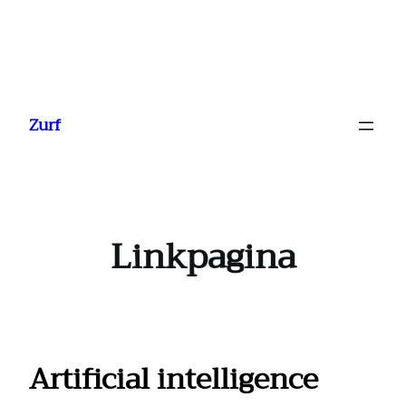
Ga
naar
Zurf
de
inhoud
Linkpagina
Artificial intelligence